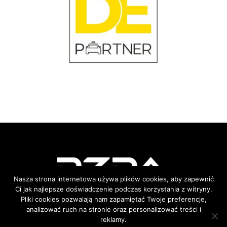
Nasza strona internetowa używa plików cookies, aby zapewnić
Ci jak najlepsze doświadczenie podczas korzystania z witryny.
Pliki cookies pozwalają nam zapamiętać Twoje preferencje,
analizować ruch na stronie oraz personalizować treści i
Gold Place Business Center
reklamy.
Al. Jana Pawła II 27 (piętro 1)