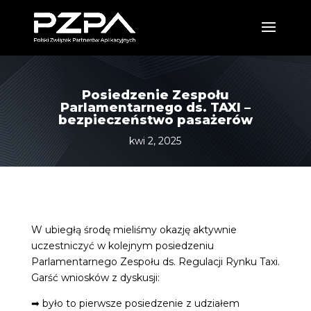
Posiedzenie Zespołu
Parlamentarnego ds. TAXI –
bezpieczeństwo pasażerów
kwi 2, 2025
W ubiegłą środę mieliśmy okazję aktywnie
uczestniczyć w kolejnym posiedzeniu
Parlamentarnego Zespołu ds. Regulacji Rynku Taxi.
Garść wniosków z dyskusji:
➡ było to pierwsze posiedzenie z udziałem